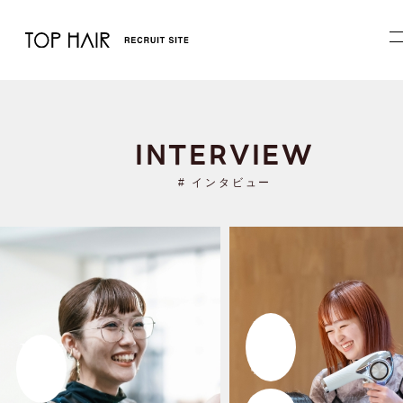
INTERVIEW
# インタビュー
人と人と
TOPHAIR
のつなが
のおかげ
りや
で、
絆を大切