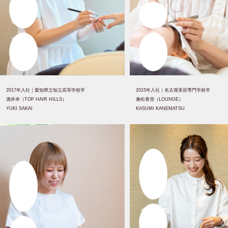
あたたか
寄り添え
い場所で
る喜びを
夢がひと
心から感
つ叶いま
じていま
した。
す。
2017年入社｜
愛知県立知立高等学校卒
2015年入社｜
名古屋美容専門学校卒
酒井幸（TOP HAIR HILLS）
兼松香澄（LOUNGE）
YUKI SAKAI
KASUMI KANEMATSU
「相手を
TOP
喜ばせた
HAIRの仲
い」とい
間のおか
う
げで
気持ちが
技術も知
自然と湧