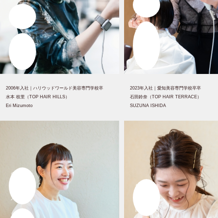
今の自分
にして
がある。
笑顔で働
心から、
ける大切
感謝して
な居場
います。
所。
2006年入社｜
ハリウッドワールド美容専門学校卒
2023年入社｜
愛知美容専門学校卒卒
水本 枝里（TOP HAIR HILLS）
石田鈴奈（TOP HAIR TERRACE）
Eri Mizumoto
SUZUNA ISHIDA
自分を丸
ごと受け
お客様の
入れて
人生の節
目に
くれる、