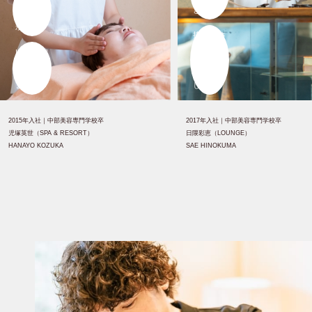
識も考え
き、
かたも、
接客がさ
いい方向
らに楽し
に変われ
くなりま
ました。
した。
2015年入社｜
中部美容専門学校卒
2017年入社｜
中部美容専門学校卒
児塚英世（SPA & RESORT）
日隈彩恵（LOUNGE）
HANAYO KOZUKA
SAE HINOKUMA