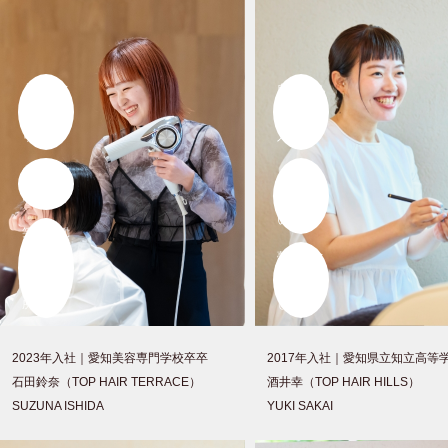
人と人と
自分を丸
のつなが
ごと受け
りや
入れて
絆を大切
くれる、
にして
あたたか
い場所で
笑顔で働
ける大切
夢がひと
な居場
つ叶いま
所。
した。
2023年入社｜
愛知美容専門学校卒卒
2017年入社｜
愛知県立知立高等
石田鈴奈（TOP HAIR TERRACE）
酒井幸（TOP HAIR HILLS）
SUZUNA ISHIDA
YUKI SAKAI