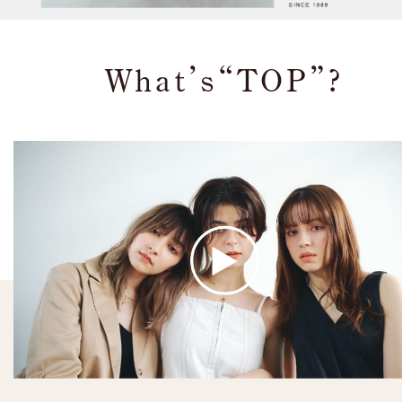
What’s“TOP”?