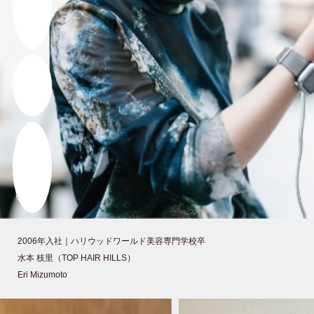
のおかげ
で、
今の自分
がある。
心から、
感謝して
います。
2006年入社｜
ハリウッドワールド美容専門学校卒
水本 枝里（TOP HAIR HILLS）
Eri Mizumoto