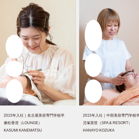
TOP
HAIRの仲
お客様の
間のおか
人生の節
げで
目に
技術も知
寄り添え
識も考え
る喜びを
かたも、
心から感
いい方向
じていま
に変われ
す。
ました。
2015年入社｜
名古屋美容専門学校卒
2015年入社｜
中部美容専門学校
兼松香澄（LOUNGE）
児塚英世（SPA & RESORT）
KASUMI KANEMATSU
HANAYO KOZUKA