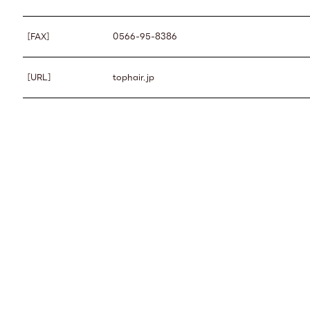
［FAX］
0566-95-8386
［URL］
tophair.jp